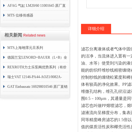
AFAG 气缸 LM20/60 11001645 原厂直
销
MTS 位移传感器
RHM1600MD701S1G4100
详细介绍
相关新闻
Related news
MTS上海翊霈元旦系列
滤芯分离液体或者气体中固
的洁净，当流体进入置有一
RHM3050MR081A01
德国兰宝LENORD+BAUER（L+B）全
油、水等）使受到污染的液
系列编码器
REXROTH力士乐泵阀优势系列（有价
能的纺织纤维纱线精密缠绕
目表）
瑞士VAT 12146-PA44-AOZ1/0082A-
控制纱线的缠绕松紧度和稀
体有较高的净化效果。PP
1173938
GAT Einbausatz 169298010546 原厂直销
维微孔结构，维孔孔径沿滤
围0.5－100μm，其通
滤芯也叫做PP熔喷滤芯，
滤液流向呈梯度分布，集表面
同等精度峰房滤芯的1.5
值的煤质活性炭和椰壳活性