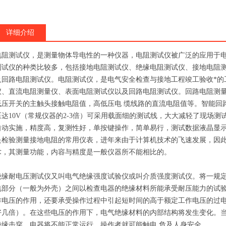
详细介绍
电阻测试仪，是测量物体导电性的一种仪器，电阻测试仪被广泛的应用于
测试仪的种类比较多，包括接地电阻测试仪、绝缘电阻测试仪、接地电阻
及回路电阻测试仪。电阻测试仪，是电气安全检查与接地工程竣工验收*的
仪、直流电阻测量仪、表面电阻测试仪以及回路电阻测试仪。回路电阻测
低压开关的主触头接触电阻值，高低压电 缆线路的直流电阻值等。智能回路
压达10V（常规仪器的2-3倍）可采用载面细的测试线，大大减轻了现场
自动实施，精度高，复测性好，单按键操作，简单易行，测试数据液晶显
是检验测量接地电阻的常用仪表，进年来由于计算机技术的飞速发展，因
术，其测量功能，内容与精度是一般仪器所不能相比的。
绝缘耐电压测试仪又叫电气绝缘强度试验仪或叫介质强度测试仪。将一规
电部分（一般为外壳）之间以检查电器的绝缘材料所能承受耐压能力的试
作电压的作用，还要承受操作过程中引起短时间的高于额定工作电压的过
好几倍）。在这些电压的作用下，电气绝缘材料的内部结构将发生变化。
绝缘击穿，电器将不能正常运行，操作者就可能触电,危及人身安全。