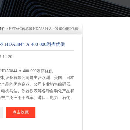
备件
> HYDAC传感器 HDA3844-A-400-000翊霈优供
 HDA3844-A-400-000翊霈优供
12-20
DA3844-A-400-000翊霈优供
控制设备有限公司是主营欧洲、美国、日本
化产品的优良企业。公司专业销售编码器、
、电机马达、仪器仪表等各种自动化产品和
品被广泛应用于汽车、港口、电力、石化、
冶金、橡胶、轮胎、造纸、印刷及机械等众
需要来电提供品牌型号 我们即可为您提供
点击收藏