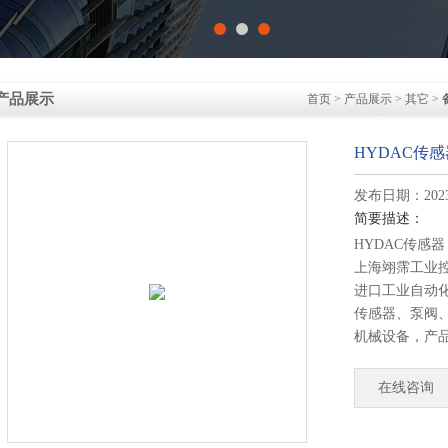
产品展示
首页
>
产品展示
>
其它
>
HYDAC传感器
发布日期：2023-
简要描述：
HYDAC传感器 H
上海翊霈工业
进口工业自动
传感器、泵阀
机械设备，产
矿山、钢铁、
多领域。您只
在线咨询
专业报价。