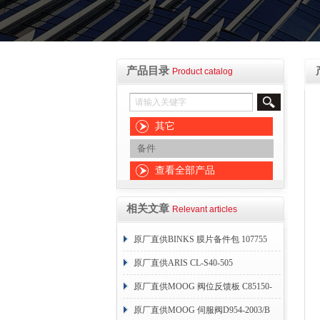
产品目录
Product catalog
其它
备件
查看全部产品
相关文章
Relevant articles
原厂直供BINKS 膜片备件包 107755
原厂直供ARIS CL-S40-505
原厂直供MOOG 阀位反馈板 C85150-
004
原厂直供MOOG 伺服阀D954-2003/B