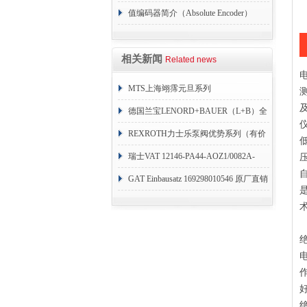
值编码器简介（Absolute Encoder）
相关新闻
Related news
MTS上海翊霈元旦系列
RHM3050MR081A01
德国兰宝LENORD+BAUER（L+B）全
系列编码器
REXROTH力士乐泵阀优势系列（有价
目表）
瑞士VAT 12146-PA44-AOZ1/0082A-
1173938
GAT Einbausatz 169298010546 原厂直销