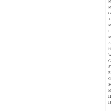
M
M
G
A
M
L
M
A
H
W
G
S
B
C
S
M
H
H