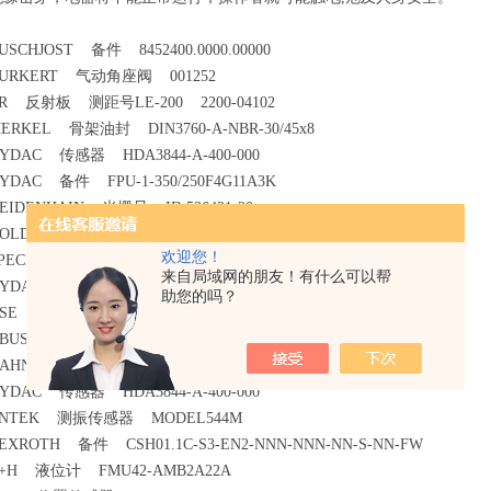
USCHJOST 备件 8452400.0000.00000
URKERT 气动角座阀 001252
R 反射板 测距号LE-200 2200-04102
ERKEL 骨架油封 DIN3760-A-NBR-30/45x8
YDAC 传感器 HDA3844-A-400-000
YDAC 备件 FPU-1-350/250F4G11A3K
EIDENHAIN 光栅尺 ID:536421-20
OLD switch BD5936.17(24V-60V)
欢迎您！
PECK 高压击泡泵 P11/13-100
来自局域网的朋友！有什么可以帮
YDAC 备件 TS-L-70/X/12
助您的吗？
SE 流量计 VS2EPO12V-32N11/4 10-28VDC
ABUS 带插头控制电缆 70312
HAHN+KOLB 双头梅花扳手组套 订货号：52046400
YDAC 传感器 HDA3844-A-400-000
ENTEK 测振传感器 MODEL544M
EXROTH 备件 CSH01.1C-S3-EN2-NNN-NNN-NN-S-NN-FW
+H 液位计 FMU42-AMB2A22A