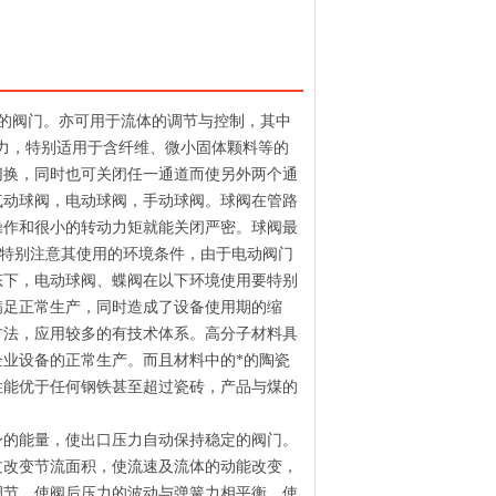
转运动的阀门。亦可用于流体的调节与控制，其中
力，特别适用于含纤维、微小固体颗料等的
切换，同时也可关闭任一通道而使另外两个通
气动球阀，电动球阀，手动球阀。球阀在管路
操作和很小的转动力矩就能关闭严密。球阀最
应特别注意其使用的环境条件，由于电动阀门
态下，电动球阀、蝶阀在以下环境使用要特别
满足正常生产，同时造成了设备使用期的缩
方法，应用较多的有技术体系。高分子材料具
企业设备的正常生产。而且材料中的*的陶瓷
性能优于任何钢铁甚至超过瓷砖，产品与煤的
身的能量，使出口压力自动保持稳定的阀门。
过改变节流面积，使流速及流体的动能改变，
调节，使阀后压力的波动与弹簧力相平衡，使