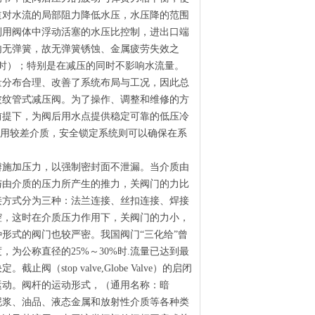
道对水流的局部阻力降低水压，水压降的范围
利用阀体中浮动活塞的水压比控制，进出口端
内无弹簧，故无弹簧锈蚀、金属疲劳失效之
时）；特别是在减压的同时不影响水流量。
量分布合理、改善了系统布局与工况，因此总
波纹管式减压阀。为了操作、调整和维修的方
前提下，为阀后用水点提供稳定可靠的低压冷
适用较差介质，安全锁定系统则可以确保在系
瓣施加压力，以强制密封面不泄漏。当介质由
与由介质的压力所产生的推力，关阀门的力比
接方式分为三种：法兰连接、丝扣连接、焊接
腔，这时在介质压力作用下，关阀门的力小，
形式的阀门也较严密。我国阀门“三化给”曾
为公称直径的25%～30%时.流量已达到最
top valve,Globe Valve）的启闭
运动。阀杆的运动形式，（通用名称：暗
泥浆、油品、液态金属和放射性介质等各种类