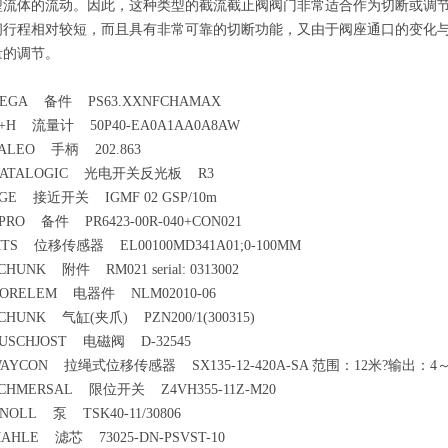
型流体的流动。因此，这种类型的截流截止阀阀门非常适合作为切断或调
闭行程相对较短，而且具有非常可靠的切断功能，又由于阀座通口的变化
量的调节。
EGA 备件 PS63.XXNFCHAMAX
+H 流量计 50P40-EA0A1AA0A8AW
ALEO 手柄 202.863
DATALOGIC 光电开关反光板 R3
GE 接近开关 IGMF 02 GSP/10m
PRO 备件 PR6423-00R-040+CON021
TS 位移传感器 EL00100MD341A01;0-100MM
CHUNK 附件 RM021 serial: 0313002
ORELEM 电器件 NLM02010-06
CHUNK 气缸(夹爪) PZN200/1(300315)
USCHJOST 电磁阀 D-32545
AYCON 拉绳式位移传感器 SX135-12-420A-SA 范围：12米?输出：4～
CHMERSAL 限位开关 Z4VH355-11Z-M20
NOLL 泵 TSK40-11/30806
AHLE 滤芯 73025-DN-PSVST-10