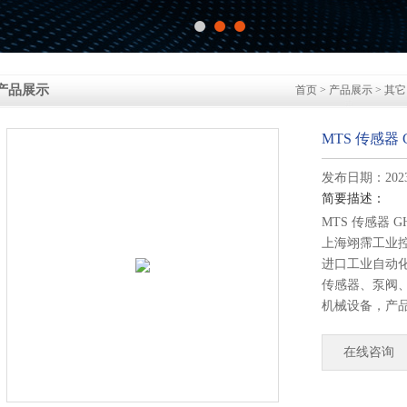
产品展示
首页
>
产品展示
>
其它
MTS 传感器 
发布日期：2023-
简要描述：
MTS 传感器 G
上海翊霈工业
进口工业自动
传感器、泵阀
机械设备，产
矿山、钢铁、
多领域。您只
在线咨询
专业报价。