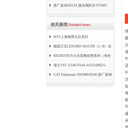
力开关 变送器
原厂直供DELTA 激光测距仪 FT2007
24VDC
相关新闻
Related news
MTS上海翊霈元旦系列
RHM3050MR081A01
德国兰宝LENORD+BAUER（L+B）全
系列编码器
REXROTH力士乐泵阀优势系列（有价
目表）
瑞士VAT 12146-PA44-AOZ1/0082A-
1173938
GAT Einbausatz 169298010546 原厂直销