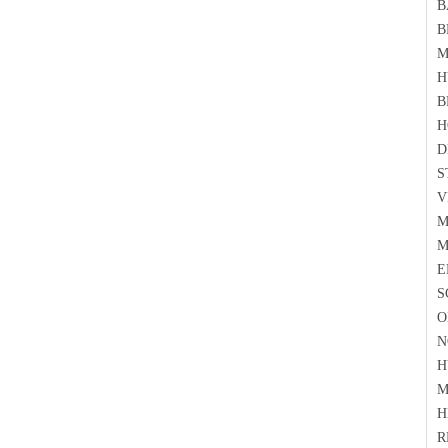
B
B
M
H
B
H
D
S
V
M
M
E
S
O
N
H
M
H
R