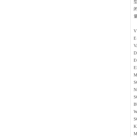
V
E
V
E
E
M
S
N
S
B
W
S
K
M