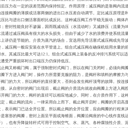
阀后压力在一定的误差范围内保持恒定。作用原理：减压阀的是靠阀内流
由连接阀瓣的薄膜或活塞两侧的进出口水压差自动调节。定比减压原理是
减压比与进出口侧活塞面积比成反比。这种减压阀工作平稳无振动；阀体
虑；密封性能良好不渗漏，因而既减动压（水流动时）又减静压（流量为0
水流通过减压阀虽有很大的水头损失，但由于减少了水的浪费并使系统流
体上讲仍是节能的。介质为蒸汽的场合，宜选用先导活塞式减压阀或先导
便，减压阀一般应安装在水平管道上。组合式减压阀在确保机组用水量的
却水。其减压比最大可达12:1。组合式减压阀上装备的反冲排污系统可以
统遭受严重损坏时出口端压力仍保持低压。
截止阀又称截门阀，属于强制密封式阀门，所以在阀门关闭时，必须向阀
阀瓣下方进入阀门时，操作力所需要克服的阻力，是阀杆和填料的摩擦力
开阀门的力大，所以阀杆的直径要大，否则会发生阀杆顶弯的故障。按连
连接。从自密封的阀门出现后，截止阀的介质流向就改由阀瓣上方进入阀
而开阀门的力大，阀杆的直径可以相应地减少。同时，在介质作用下，这种
规定，截止阀的流向，一律采用自上而下。截止阀开启时，阀瓣的开启高度，
大，表示阀门已达全开位置。所以截止阀的全开位置，应由阀瓣的行程来决定。截止阀（s
件是塞形的阀瓣，密封上面呈平面或海锥面，阀瓣沿阀座的中心线作直线
杆），也有升降旋转杆式可用于控制空气、水、蒸汽、各种腐蚀性介质、