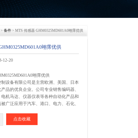
>
备件
> MTS 传感器 GHM0325MD601A0翊霈优供
GHM0325MD601A0翊霈优供
12-20
HM0325MD601A0翊霈优供
控制设备有限公司是主营欧洲、美国、日本
化产品的优良企业。公司专业销售编码器、
、电机马达、仪器仪表等各种自动化产品和
品被广泛应用于汽车、港口、电力、石化、
冶金、橡胶、轮胎、造纸、印刷及机械等众
需要来电提供品牌型号 我们即可为您提供
点击收藏