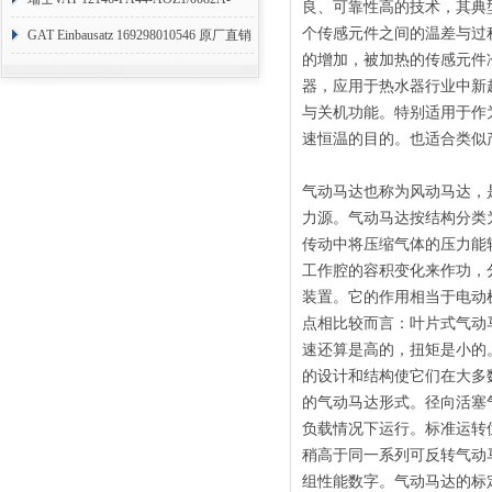
良、可靠性高的技术，其典
个传感元件之间的温差与过
1173938
GAT Einbausatz 169298010546 原厂直销
的增加，被加热的传感元件
器，应用于热水器行业中新
与关机功能。特别适用于作
速恒温的目的。也适合类似
气动马达也称为风动马达，
力源。气动马达按结构分类
传动中将压缩气体的压力能
工作腔的容积变化来作功，
装置。它的作用相当于电动
点相比较而言：叶片式气动
速还算是高的，扭矩是小的
的设计和结构使它们在大多
的气动马达形式。径向活塞
负载情况下运行。标准运转
稍高于同一系列可反转气动马
组性能数字。气动马达的标