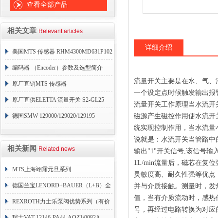
查看全部产品
相关文章
Relevant articles
详细介绍
美国MTS 传感器 RHM4300MD631P102
编码器 （Encoder）参数及选型简介
流量开关主要是在水、气、
原厂直销MTS 传感器
一个设定点时候触发输出报
GHM0250MR051A1
原厂直供ELETTA 流量开关 S2-GL25
流量开关工作原理当水流开关
德国SMW 129000/129020/129195
磁源产生磁控作用使水流开
统实现控制作用，当水流量
说就是：水流开关当管路中的
相关新闻
Related news
输出"1"开关信号,该信
1L/min流量后，磁芯在
MTS上海翊霈元旦系列
灵敏度高、耐久性强等优点
RHM3050MR081A01
德国兰宝LENORD+BAUER（L+B）全
并与介质接触。测量时，发
值，当有介质流动时，感热
系列编码器
REXROTH力士乐泵阀优势系列（有价
号，再经过电路转换为对应
目表）
瑞士VAT 12146-PA44-AOZ1/0082A-