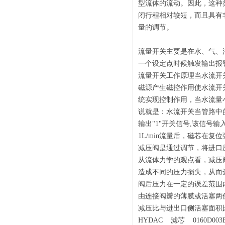
型流体的流动。因此，这种
闭行程相对较短，而且具有
量的调节。
流量开关主要是在水、气、
一个设定点时候触发输出报
流量开关工作原理当水流开关
磁源产生磁控作用使水流开
统实现控制作用，当水流量
说就是：水流开关当管路中的
输出"1"开关信号,该信
1L/min流量后，磁芯在
减压阀是通过调节，将进口
从流体力学的观点看，减压
造成不同的压力损失，从而
阀后压力在一定的误差范围
由连接阀瓣的薄膜或活塞两
减压比与进出口侧活塞面积
HYDAC 滤芯 0160D003