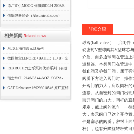
004
原厂直供MOOG 伺服阀D954-2003/B
值编码器简介（Absolute Encoder）
详细介绍
相关新闻
Related news
球阀(ball valve 
MTS上海翊霈元旦系列
硬密封V型球阀其V型球芯
介质。而多通球阀在管道上
RHM3050MR081A01
德国兰宝LENORD+BAUER（L+B）全
道相连。本类阀门在管道中
系列编码器
REXROTH力士乐泵阀优势系列（有价
截止阀又称截门阀，属于强
目表）
瑞士VAT 12146-PA44-AOZ1/0082A-
阀瓣下方进入阀门时，操作
开阀门的力大，所以阀杆的
1173938
GAT Einbausatz 169298010546 原厂直销
连接。从自密封的阀门出现
而开阀门的力大，阀杆的直
规定，截止阀的流向，一律采
大，表示阀门已达全开位置。所以
件是塞形的阀瓣，密封上面
杆），也有升降旋转杆式可