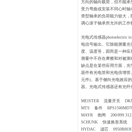
方向的轴向载荷，但不能承
受力弯曲或安装不同心时轴承
类型轴承的负荷能力较大，
调心滚子轴承所允许的工作
光电式传感器photoelec
电信号输出。它除能测量光
度、温度等，因而是一种应
测量中不存在摩擦和对被测
缺点是在某些应用方面，光
器件有光电管和光电倍增管
元件)。基于侧向光电效应
器。光电式传感器还有光纤
MEISTER 流量开关 DKM/A-1/
MTS 备件 RPS1500MD701
MAYR 抱闸 200/899.312.
SCHUNK 快速换形系统 SWA
HYDAC 滤芯 0950R003O