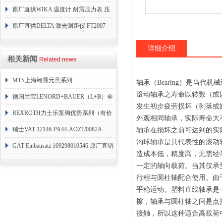
原厂直供WIKA 温度计 耐震压力表 压
力开关 变送器
原厂直供DELTA 激光测距仪 FT2007
24VDC
详细介绍
相关新闻
Related news
MTS上海翊霈元旦系列
轴承（Bearing）是当
滚动轴承之寿命以转数（或
RHM3050MR081A01
德国兰宝LENORD+BAUER（L+B）全
发生初步疲劳损坏（剥落或
系列编码器
REXROTH力士乐泵阀优势系列（有价
外观相同轴承，实际寿命大
目表）
瑞士VAT 12146-PA44-AOZ1/0082A-
轴承在损坏之前可达到的实
沟球轴承是具代表性的滚动
1173938
GAT Einbausatz 169298010546 原厂直销
造成本低，精度高，无需经
一定的轴向载荷。当其仅承
行程与圆柱轴配合使用。由
平稳运动。塑料直线轴承是
擦，轴承与圆柱轴之间是点
接触，所以这种适合高载荷