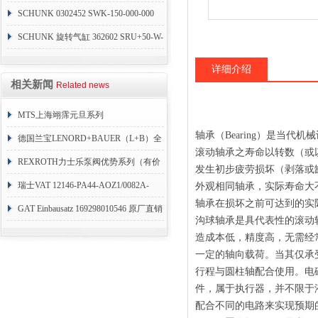
SCHUNK 0302452 SWK-150-000-000
SCHUNK 旋转气缸 362602 SRU+50-W-
90-3-8
详细介绍
相关新闻
Related news
MTS上海翊霈元旦系列
轴承（Bearing）是当
RHM3050MR081A01
德国兰宝LENORD+BAUER（L+B）全
滚动轴承之寿命以转数（或
系列编码器
REXROTH力士乐泵阀优势系列（有价
发生初步疲劳损坏（剥落或
目表）
瑞士VAT 12146-PA44-AOZ1/0082A-
外观相同轴承，实际寿命大
轴承在损坏之前可达到的实
1173938
GAT Einbausatz 169298010546 原厂直销
沟球轴承是具代表性的滚动
造成本低，精度高，无需经
一定的轴向载荷。当其仅承
行程与圆柱轴配合使用。电磁阀（
件，属于执行器，并不限于
配合不同的电路来实现预期