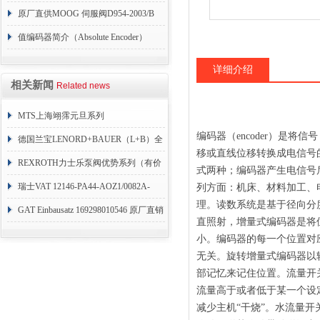
004
原厂直供MOOG 伺服阀D954-2003/B
值编码器简介（Absolute Encoder）
详细介绍
相关新闻
Related news
MTS上海翊霈元旦系列
编码器（encoder）是
RHM3050MR081A01
德国兰宝LENORD+BAUER（L+B）全
移或直线位移转换成电信号
系列编码器
REXROTH力士乐泵阀优势系列（有价
式两种；编码器产生电信号
目表）
瑞士VAT 12146-PA44-AOZ1/0082A-
列方面：机床、材料加工、
理。读数系统是基于径向分
1173938
GAT Einbausatz 169298010546 原厂直销
直照射，增量式编码器是将
小。编码器的每一个位置对
无关。旋转增量式编码器以
部记忆来记住位置。流量开
流量高于或者低于某一个设
减少主机“干烧”。水流量开