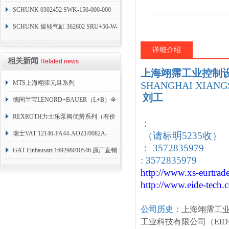
SCHUNK 0302452 SWK-150-000-000
SCHUNK 旋转气缸 362602 SRU+50-W-
90-3-8
详细介绍
相关新闻
Related news
上海翊霈工业控制
MTS上海翊霈元旦系列
SHANGHAI XIANGS
刘工
RHM3050MR081A01
德国兰宝LENORD+BAUER（L+B）全
系列编码器
REXROTH力士乐泵阀优势系列（有价
：
目表）
瑞士VAT 12146-PA44-AOZ1/0082A-
（请标明5235收）
： 3572835979
1173938
GAT Einbausatz 169298010546 原厂直销
: 3572835979
http://www.xs-eurtrad
http://www.eide-tech
.
公司历史：
上海翊霈工
工业科技有限公司（EID