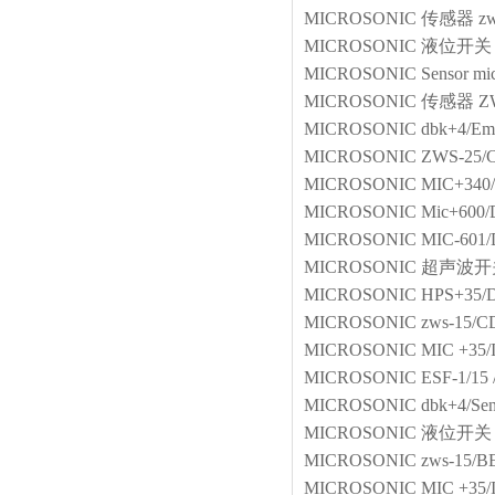
MICROSONIC
传感器
z
MICROSONIC
液位开关
MICROSONIC
Sensor
mi
MICROSONIC
传感器
Z
MICROSONIC
dbk+4/E
MICROSONIC
ZWS-25/C
MICROSONIC
MIC+340
MICROSONIC
Mic+600/
MICROSONIC
MIC-601
MICROSONIC
超声波开
MICROSONIC
HPS+35/
MICROSONIC
zws-15/C
MICROSONIC
MIC +35/
MICROSONIC
ESF-1/15
MICROSONIC
dbk+4/Se
MICROSONIC
液位开关
MICROSONIC
zws-15/
MICROSONIC
MIC +35/