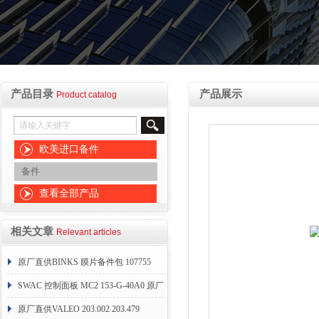
产品目录
产品展示
Product catalog
欧美进口备件
备件
查看全部产品
相关文章
Relevant articles
原厂直供BINKS 膜片备件包 107755
SWAC 控制面板 MC2 153-G-40A0 原厂
直销
原厂直供VALEO 203.002 203.479