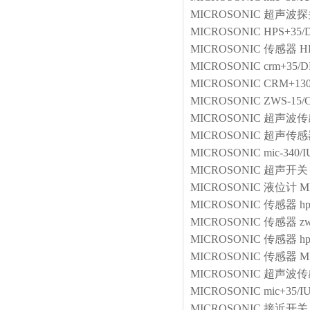
MICROSONIC
超声波探
MICROSONIC
HPS+35/
MICROSONIC
传感器
H
MICROSONIC
crm+35/D
MICROSONIC
CRM+130
MICROSONIC
ZWS-15/C
MICROSONIC
超声波传
MICROSONIC
超声传感
MICROSONIC
mic-340/
MICROSONIC
超声开关
MICROSONIC
液位计
M
MICROSONIC
传感器
h
MICROSONIC
传感器
z
MICROSONIC
传感器
h
MICROSONIC
传感器
M
MICROSONIC
超声波传
MICROSONIC
mic+35/I
MICROSONIC
接近开关