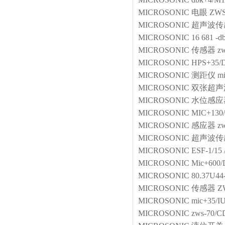
MICROSONIC
电眼
ZWS
MICROSONIC
超声波传
MICROSONIC
16 681 -
MICROSONIC
传感器
z
MICROSONIC
HPS+35/
MICROSONIC
测距仪
m
MICROSONIC
双张超声
MICROSONIC
水位感应
MICROSONIC
MIC+130
MICROSONIC
感应器
z
MICROSONIC
超声波传
MICROSONIC
ESF-1/15
MICROSONIC
Mic+600/
MICROSONIC
80.37U44
MICROSONIC
传感器
Z
MICROSONIC
mic+35/I
MICROSONIC
zws-70/C