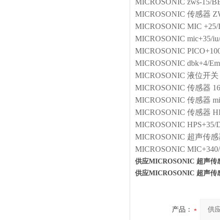
MICROSONIC
zws-15/B
MICROSONIC
传感器
Z
MICROSONIC
MIC +25/
MICROSONIC
mic+35/iu/
MICROSONIC
PICO+10
MICROSONIC
dbk+4/E
MICROSONIC
液位开关
MICROSONIC
传感器
1
MICROSONIC
传感器
m
MICROSONIC
传感器
H
MICROSONIC
HPS+35/
MICROSONIC
超声传感
MICROSONIC
MIC+340
供应MICROSONIC 超声传感器
供应MICROSONIC 超声传感器
产品：