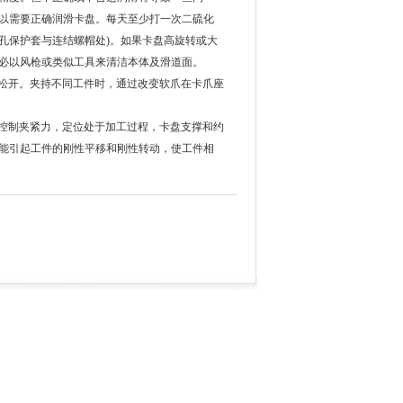
以需要正确润滑卡盘。每天至少打一次二硫化
内孔保护套与连结螺帽处)。如果卡盘高旋转或大
必以风枪或类似工具来清洁本体及滑道面。
松开。夹持不同工件时，通过改变软爪在卡爪座
控制夹紧力，定位处于加工过程，卡盘支撑和约
能引起工件的刚性平移和刚性转动，使工件相