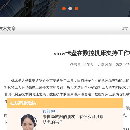
技术文章
首页
smw卡盘在数控机床夹持工
点击量：1513 更新时间：2021-07-
机床是大多数制造型企业重要的生产工具，目前许多企业的机床虽在功能上能
和减轻工人劳动强度上需要大大的改进，所以为达到企业省钱和工人省力的要求，
着现代制造技术的飞速发展，数控技术的应用越来越普遍，数控车床已成为各机械
可替代的作用。
数控车床一般用smw卡盘来夹持工件。卡盘通常都配备有未经淬火的卡爪，即
欢迎您！
闭合时夹紧工件的软爪为内夹式软爪，卡盘张开时撑紧工件的软爪为外夹式软爪。
来自局域网的朋友！有什么可以帮
助您的吗？
卡爪座中的T型螺母固定在卡爪座上。
卡盘使用需要前做好润滑工作，可以确保车床卡盘长时间使用后，仍然有良好