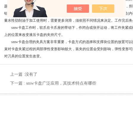
题，例如低压时不正常功能，夹持力减弱，夹持精度不良，不正常磨损及卡住，所
钼油脂(颜色为黑色)，将油脂打入卡盘油嘴内直到油脂溢出夹爪面或卡盘内孔处(
量水性切削油于加工使用时，需要更多润滑，须依照不同情况来决定。工作完后务
smw卡盘工作时，软爪在卡爪座的带动下，作闭合或张开运动，将工件夹紧或
上的位置来改变液压卡盘的夹持尺寸。
smw卡盘合理的夹具方案非常重要，卡盘方式的选择和支撑块位置的放置可以
束对卡盘夹紧过程的局部弹性变形影响较大，装夹的位置会受到影响，弹性变形可
对刀具的位置发生改变。
上一篇 :没有了
下一篇 :
smw卡盘广泛应用，其技术特点有哪些