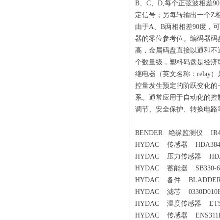
B、C、D,每个正弦波相差
定信号；另每转输出一个Z
由于A、B两相相差90度
器的零位参考位。编码器码
高，金属码盘直接以通和不
个数量级，塑料码盘是经济
继电器（英文名称：rela
控量发生预定的阶跃变化的
系。通常应用于自动化的控
调节、安全保护、转换电路
BENDER 绝缘监测仪 IR420
HYDAC 传感器 HDA3840-
HYDAC 压力传感器 HDA384
HYDAC 蓄能器 SB330-6A1
HYDAC 备件 BLADDER 32
HYDAC 滤芯 0330D010
HYDAC 温度传感器 ETS72
HYDAC 传感器 ENS311P-8