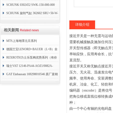
SCHUNK 0302452 SWK-150-000-000
SCHUNK 旋转气缸 362602 SRU+50-W-
90-3-8
详细介绍
相关新闻
Related news
接近开关是一种无需与运动
MTS上海翊霈元旦系列
需要机械接触及施加任何压
开关型传感器（即无触点开
RHM3050MR081A01
德国兰宝LENORD+BAUER（L+B）全
率响应快，应用寿命长，抗
系列编码器
REXROTH力士乐泵阀优势系列（有价
直流型。
目表）
瑞士VAT 12146-PA44-AOZ1/0082A-
接近开关又称无触点接近开
压力、无火花、迅速发出电
1173938
GAT Einbausatz 169298010546 原厂直销
频率、使用寿命、安装调整
机床、冶金、化工、轻纺和
编码器（encoder）是
把角位移或直线位移转换成
种；
由一个中心有轴的光电码盘