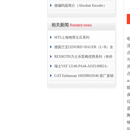
值编码器简介（Absolute Encoder）
相关新闻
Related news
MTS上海翊霈元旦系列
RHM3050MR081A01
德国兰宝LENORD+BAUER（L+B）全
系列编码器
REXROTH力士乐泵阀优势系列（有价
目表）
瑞士VAT 12146-PA44-AOZ1/0082A-
1173938
GAT Einbausatz 169298010546 原厂直销