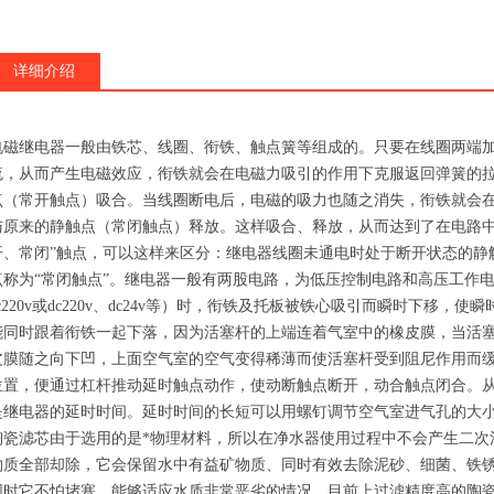
详细介绍
电磁继电器一般由铁芯、线圈、衔铁、触点簧等组成的。只要在线圈两端
流，从而产生电磁效应，衔铁就会在电磁力吸引的作用下克服返回弹簧的
点（常开触点）吸合。当线圈断电后，电磁的吸力也随之消失，衔铁就会
与原来的静触点（常闭触点）释放。这样吸合、释放，从而达到了在电路中
开、常闭”触点，可以这样来区分：继电器线圈未通电时处于断开状态的静
点称为“常闭触点”。继电器一般有两股电路，为低压控制电路和高压工作电路
ac220v或dc220v、dc24v等）时，衔铁及托板被铁心吸引而瞬时下移
能同时跟着衔铁一起下落，因为活塞杆的上端连着气室中的橡皮膜，当活
皮膜随之向下凹，上面空气室的空气变得稀薄而使活塞杆受到阻尼作用而
位置，便通过杠杆推动延时触点动作，使动断触点断开，动合触点闭合。
是继电器的延时时间。延时时间的长短可以用螺钉调节空气室进气孔的大
陶瓷滤芯由于选用的是*物理材料，所以在净水器使用过程中不会产生二次
物质全部却除，它会保留水中有益矿物质、同时有效去除泥砂、细菌、铁
同时它不怕堵塞，能够适应水质非常恶劣的情况。目前上过滤精度高的陶