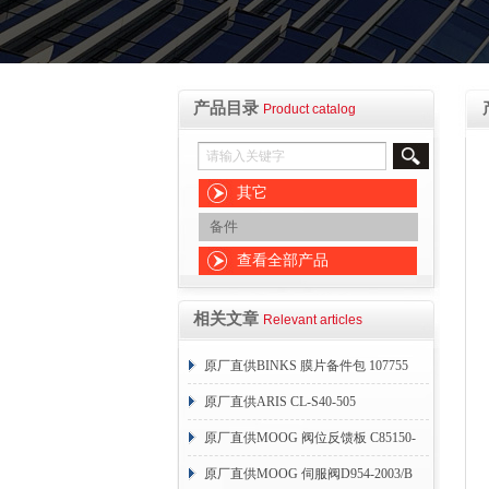
产品目录
Product catalog
其它
备件
查看全部产品
相关文章
Relevant articles
原厂直供BINKS 膜片备件包 107755
原厂直供ARIS CL-S40-505
原厂直供MOOG 阀位反馈板 C85150-
004
原厂直供MOOG 伺服阀D954-2003/B