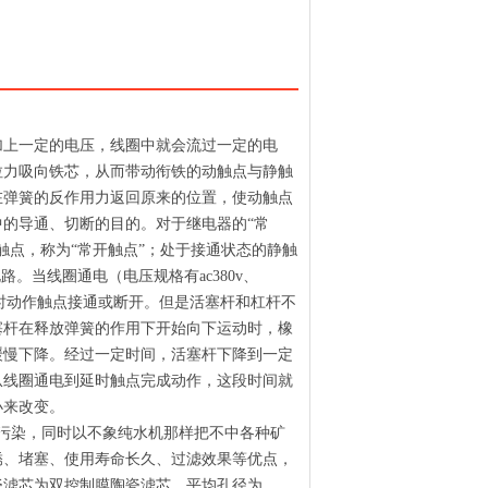
加上一定的电压，线圈中就会流过一定的电
拉力吸向铁芯，从而带动衔铁的动触点与静触
在弹簧的反作用力返回原来的位置，使动触点
的导通、切断的目的。对于继电器的“常
触点，称为“常开触点”；处于接通状态的静触
。当线圈通电（电压规格有ac380v、
，使瞬时动作触点接通或断开。但是活塞杆和杠杆不
塞杆在释放弹簧的作用下开始向下运动时，橡
缓慢下降。经过一定时间，活塞杆下降到一定
从线圈通电到延时触点完成动作，这段时间就
小来改变。
污染，同时以不象纯水机那样把不中各种矿
锈、堵塞、使用寿命长久、过滤效果等优点，
瓷滤芯为双控制膜陶瓷滤芯，平均孔径为