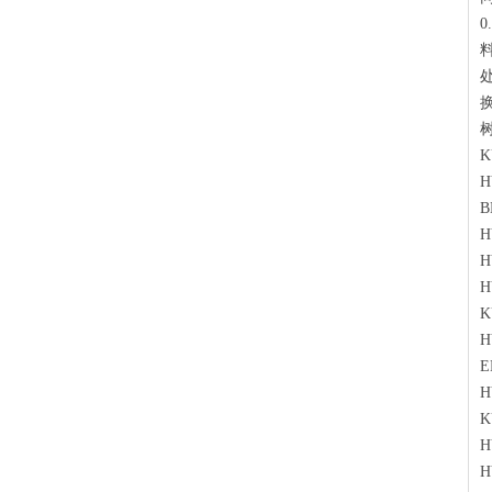
K
H
B
H
H
H
K
H
E
H
K
H
H