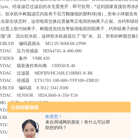
0.1μm。经该滤芯过滤后的水无需煮开，即可饮用，*达到国家直接饮用
料。软水机中树脂滤芯内装有千百万颗微细的塑料球(珠)，所有小球都含
处在新生状态时，这些电荷交换位置被带正电荷的钠离子占据。当钙和镁
换位置上取代钠离子。树脂优先结合带较强电荷的阳离子，钙和镁离子的
树脂“床、流出软水机，这样软水机就送出了“软”水。后，所有的树脂交
UBLER 编码器插头 M12:05.WAKS8-2/P00
YDAC 压力传感器 HDA4745-A-400-000
ENDER 备件 VMR 420
YDAC 插装液控单向阀 CHD50/X-40
YDAC 过滤器 MDFBN/HC160LE10BM1.0/-B6
YDAC 传感器 ETS1701-100-000+TFP100+ZBE03
UBLER 编码器 8.3612.3341.0500
YDAC SENSOR HDA3840-A-350-Y24
MG 叶轮 Ed301/10.BB
YDAC 溢流阀 DB4E-062-CE0034.ENIS04126.42.5.180
欢迎您！
UBLER 编码器 8.5810.0200028.5006
来自局域网的朋友！有什么可以帮
YDAC 压力开关 EDS3446-1-0100-000
助您的吗？
YDAC 压力传感器 HDA 3840-A-300-124 15米