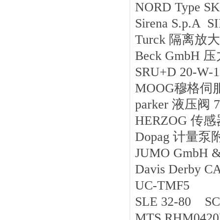
NORD Type SK
Sirena S.p.A
Turck 隔离放大器
Beck GmbH 
SRU+D 20-W-1
MOOG穆格伺服阀
parker 液压阀 
HERZOG 传感器
Dopag 计量泵附
JUMO GmbH & 
Davis Derby 
UC-TMF5
SLE 32-80 S
MTS RHM042