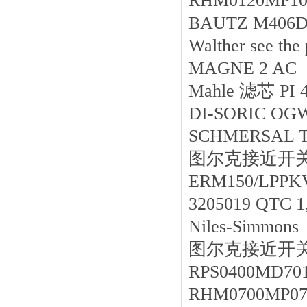
RHM0120MP1
BAUTZ M406D
Walther see th
MAGNE 2 A
Mahle 滤芯 PI
DI-SORIC OG
SCHMERSAL TL
图尔克接近开关序列
ERM150/LPP
3205019 QTC
Niles-Simmon
图尔克接近开关序
RPS0400MD7
RHM0700MP0