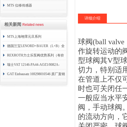
销
MTS 位移传感器
RHM1600MD701S1G4100
详细介绍
相关新闻
Related news
MTS上海翊霈元旦系列
球阀(ball 
RHM3050MR081A01
德国兰宝LENORD+BAUER（L+B）全
作旋转运动的
系列编码器
REXROTH力士乐泵阀优势系列（有价
型球阀其V型
目表）
瑞士VAT 12146-PA44-AOZ1/0082A-
切力，特别适
1173938
GAT Einbausatz 169298010546 原厂直销
在管道上不仅
时也可关闭任
一般应当水平
阀，手动球阀
的流动方向，
关闭严密。球