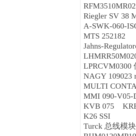
RFM3510MR0
Riegler SV 3
A-SWK-060-I
MTS 252182
Jahns-Regula
LHMRR50M02
LPRCVM03
NAGY 109023 r
MULTI CONTA
MMI 090-V05-
KVB 075 KR
K26 SSI
Turck 总线模块 