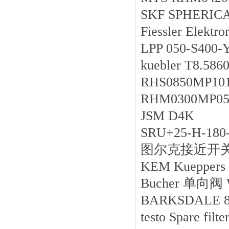
SKF SPHERICA
Fiessler El
LPP 050-S400-Y
kuebler T8.58
RHS0850MP1
RHM0300MP0
JSM D4K
SRU+25-H-18
图尔克接近开关序
KEM Kuepper
Bucher 单向阀
BARKSDALE 81
testo Spare filt