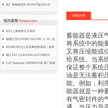
厂D661
原厂直销雄克SCHUNK气缸302133
详细介绍
相关新闻
Related news
MTS上海翊霈元旦系列
蓄能器是液压
RHM3050MR081A01
德国兰宝LENORD+BAUER（L+B）全
将系统中的能
系列编码器
REXROTH力士乐泵阀优势系列（有价
又将压缩能或
目表）
瑞士VAT 12146-PA44-AOZ1/0082A-
给系统。当系
1173938
GAT Einbausatz 169298010546 原厂直销
保证整个系统
油是无法蓄积
能。例如，利
能器就是一种
有气密封件的
通。当压力升