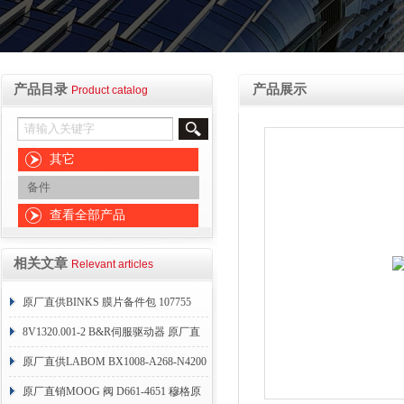
产品目录
产品展示
Product catalog
其它
备件
查看全部产品
相关文章
Relevant articles
原厂直供BINKS 膜片备件包 107755
8V1320.001-2 B&R伺服驱动器 原厂直
供
原厂直供LABOM BX1008-A268-N4200
原厂直销MOOG 阀 D661-4651 穆格原