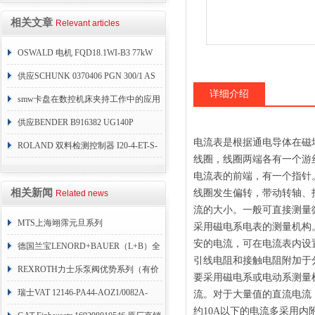
相关文章
Relevant articles
OSWALD 电机 FQD18.1WI-B3 77kW
原厂直销
供应SCHUNK 0370406 PGN 300/1 AS
详细介绍
smw卡盘在数控机床夹持工作中的应用
供应BENDER B916382 UG140P
电流表是根据通电导体在磁
ROLAND 双料检测控制器 I20-4-ET-S-
线圈，线圈两端各有一个游
FP 原厂直销
电流表的前端，有一个指针
相关新闻
线圈发生偏转，带动转轴、
Related news
流的大小。一般可直接测量
MTS上海翊霈元旦系列
采用磁电系电表的测量机构
安的电流，可在电流表内设
RHM3050MR081A01
德国兰宝LENORD+BAUER（L+B）全
引线电阻和接触电阻附加于
系列编码器
REXROTH力士乐泵阀优势系列（有价
要采用磁电系或电动系测量
目表）
瑞士VAT 12146-PA44-AOZ1/0082A-
流。对于大量值的直流电流
约10A以下的电流多采用内