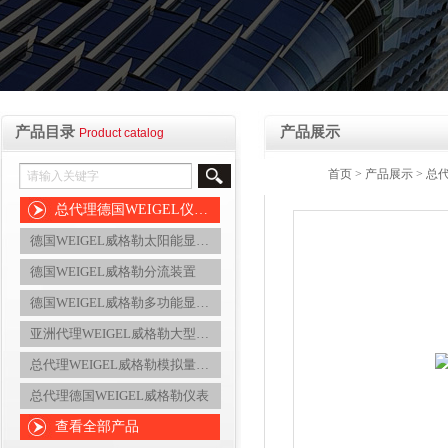
产品目录
产品展示
Product catalog
首页
>
产品展示
>
总代
总代理德国WEIGEL仪表仪器
德国WEIGEL威格勒太阳能显示器
德国WEIGEL威格勒分流装置
德国WEIGEL威格勒多功能显示器
亚洲代理WEIGEL威格勒大型显示仪表
总代理WEIGEL威格勒模拟量仪表
总代理德国WEIGEL威格勒仪表
查看全部产品