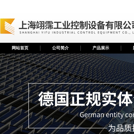
网站首页
公司简介
产品展示