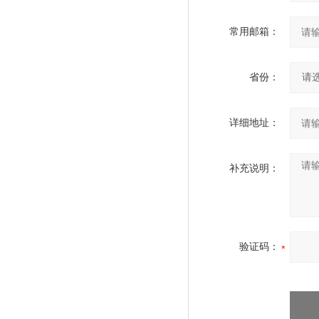
常用邮箱：
省份：
详细地址：
补充说明：
验证码：