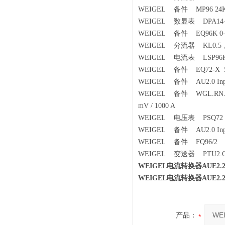
WEIGEL 备件 MP96 24K
WEIGEL 数显表 DPA14-3
WEIGEL 备件 EQ96K 0-1
WEIGEL 分流器 KL0.5，2
WEIGEL 电流表 LSP96
WEIGEL 备件 EQ72-X 5
WEIGEL 备件 AU2.0 Input: 
WEIGEL 备件 WGL.RN.060MV/1
mV / 1000 A
WEIGEL 电压表 PSQ72 Msu
WEIGEL 备件 AU2.0 Input: 
WEIGEL 备件 FQ96/2
WEIGEL 变送器 PTU2.OS 
WEIGEL电流转换器AUE2.
WEIGEL电流转换器AUE2.
产品：