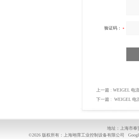
验证码：
上一篇 :
WEIGEL 电
下一篇 :
WEIGEL 电
地址：上海市奉贤
©2026 版权所有：上海翊霈工业控制设备有限公司
Googl