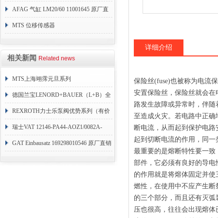
AFAG 气缸 LM20/60 11001645 原厂直
销
MTS 位移传感器
RHM1600MD701S1G4100
详细介绍
相关新闻
Related news
MTS上海翊霈元旦系列
保险丝(fuse)也被称为电流
安置保险丝，保险丝就会在
RHM3050MR081A01
德国兰宝LENORD+BAUER（L+B）全
路发生故障或异常时，伴随
系列编码器
REXROTH力士乐泵阀优势系列（有价
至造成火灾。若电路中正确
目表）
瑞士VAT 12146-PA44-AOZ1/0082A-
断电流，从而起到保护电路
起到切断电流的作用，同一
1173938
GAT Einbausatz 169298010546 原厂直销
最重要的是熔断特性要一致
部件，它必须有良好的导电
的作用就是将熔体固定并使
燃性，在使用中不应产生断
的三个部分，而且还有灭弧
压也很高，往往会出现熔体