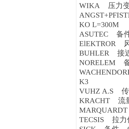
WIKA 压力变
ANGST+PFIST
KO L=300M
ASUTEC 备件 A
ElEKTROR 
BUHLER 接
NORELEM 备件
WACHENDORF
K3
VUHZ A.S 
KRACHT 流量
MARQUARDT 备
TECSIS 拉力传