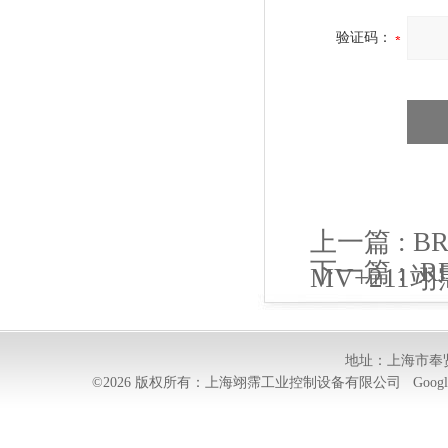
验证码：
上一篇 :
B
下一篇 :
R
MV+211
霈优供
地址：上海市奉贤
©2026 版权所有：上海翊霈工业控制设备有限公司
Googl