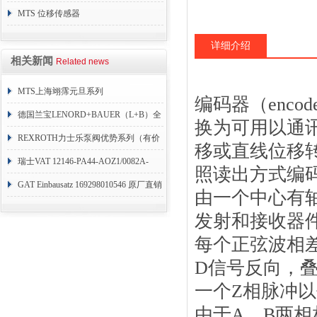
销
MTS 位移传感器
RHM1600MD701S1G4100
详细介绍
相关新闻
Related news
MTS上海翊霈元旦系列
编码器（enc
RHM3050MR081A01
德国兰宝LENORD+BAUER（L+B）全
换为可用以通
系列编码器
REXROTH力士乐泵阀优势系列（有价
移或直线位移
目表）
瑞士VAT 12146-PA44-AOZ1/0082A-
照读出方式编
1173938
GAT Einbausatz 169298010546 原厂直销
由一个中心有
发射和接收器件
每个正弦波相差
D信号反向，
一个Z相脉冲
由于A、B两相