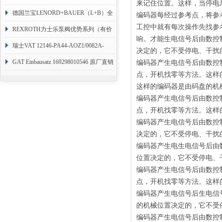
来记住位置。这样，当停电
RHM3050MR081A01
德国兰宝LENORD+BAUER（L+B）全
编码器每经过参考点，将参
工控中就有每次操作先找参
系列编码器
REXROTH力士乐泵阀优势系列（有价
响。才能生电信号后由数控
目表）
瑞士VAT 12146-PA44-AOZ1/0082A-
决定的，它不受停电、干扰
1173938
GAT Einbausatz 169298010546 原厂直销
编码器产生电信号后由数控
点，开机找零等方法。这样
这样的编码器是由码盘的机
编码器产生电信号后由数控
点，开机找零等方法。这样
编码器产生电信号后由数控
决定的，它不受停电、干扰
编码器产生电生电信号后由
位置决定的，它不受停电、
编码器产生电信号后由数控
点，开机找零等方法。这样
编码器产生电信号后生电信
的机械位置决定的，它不受
编码器产生电信号后由数控