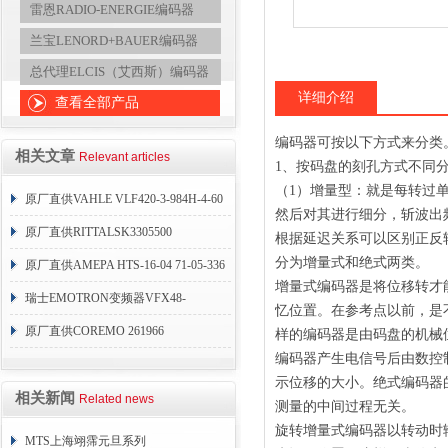
雷恩RADIO-ENERGIE编码器
兰宝LENORD+BAUER编码器
总代理ELCIS（艾西斯）编码器
详细介绍
查看全部产品
编码器可按以下方式来分类
相关文章
Relevant articles
1、按码盘的刻孔方式不同
（1）增量型：就是每转过
原厂直供VAHLE VLF420-3-984H-4-60
然后对其进行细分，斩波出频
原厂直供RITTALSK3305500
根据延迟关系可以区别正反
分为增量式和绝式两类。
原厂直供AMEPA HTS-16-04 71-05-336
增量式编码器是将位移转才
瑞士EMOTRON变频器VFX48-
忆位置。在参考点以前，是
175/54CEB
原厂直供COREMO 261966
样的编码器是由码盘的机械
编码器产生电信号后由数控
示位移的大小。绝式编码器
相关新闻
Related news
测量的中间过程无关。
旋转增量式编码器以转动时
MTS上海翊霈元旦系列