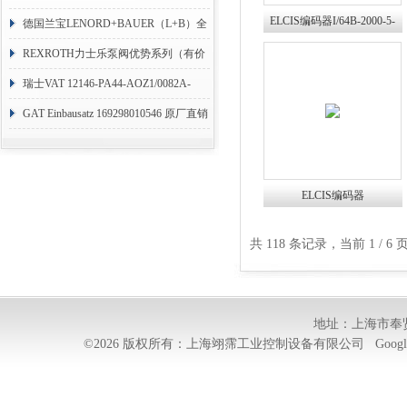
ELCIS编码器I/64B-2000-5-
RHM3050MR081A01
德国兰宝LENORD+BAUER（L+B）全
BZ-N-CD翊霈代理
系列编码器
REXROTH力士乐泵阀优势系列（有价
目表）
瑞士VAT 12146-PA44-AOZ1/0082A-
1173938
GAT Einbausatz 169298010546 原厂直销
ELCIS编码器
W9018000815BZCCR翊霈代
理
共 118 条记录，当前 1 / 
地址：上海市奉贤
©2026 版权所有：上海翊霈工业控制设备有限公司
Googl