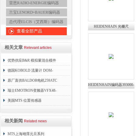
雷恩RADIO-ENERGIE编码器
兰宝LENORD+BAUER编码器
总代理ELCIS（艾西斯）编码器
HEIDENHAIN 光栅尺
查看全部产品
689697-09翊霈推荐供应
相关文章
Relevant articles
优势供应B&R 模拟量混合模件
3AM374.6
德国KOBOLD 流量计 DOM-
S20HR43Z30
原厂直供BALDOR电机259ATC
HEIDENHAIN编码器393000-
1750/2300
瑞士EMOTRON变频器VFX48-
07翊霈优质供应
175/54CEB
美国MTS 位置传感器
GHM0080MR201R02
相关新闻
Related news
MTS上海翊霈元旦系列