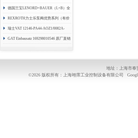
RHM3050MR081A01
德国兰宝LENORD+BAUER（L+B）全
系列编码器
REXROTH力士乐泵阀优势系列（有价
目表）
瑞士VAT 12146-PA44-AOZ1/0082A-
1173938
GAT Einbausatz 169298010546 原厂直销
地址：上海市奉贤
©2026 版权所有：上海翊霈工业控制设备有限公司
Googl