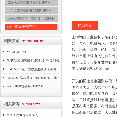
雷恩RADIO-ENERGIE编码器
兰宝LENORD+BAUER编码器
总代理ELCIS（艾西斯）编码器
详细介绍
查看全部产品
上海翊霈工业控制设备有限
相关文章
Relevant articles
器、泵阀、电机马达、仪器
铁、冶金、橡胶、轮胎、造
MOOG阀 D662-
针对市场上现有的进口备件
4307KP02HAMD6NSX4-0
代理TWK 编码器 SAF66-12*V442*B02
良好信誉，与多家世界有名
本，提供100%原装正品
SIMPSON 电子型砂强度测试仪 编号：
42104-ASM
HERZOG 送样器 5-3401-413628-9 原厂
开关的词接地电阻测试仪、
直供
WALTHER管接头CT-012-0-
见的开关是让人操作的机电设
试仪、接地电阻测试仪、直
L1826AAAAY10原厂直供
属，二触点接触时使电流形
相关新闻
Related news
是否有毒等因素。有时会在接
用载面细的测试线，大大减
MTS上海翊霈元旦系列