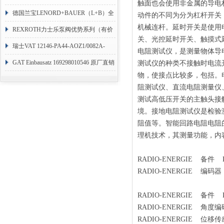
触面也会使用非金属的导电
RHM3050MR081A01
德国兰宝LENORD+BAUER（L+B）全
动件的不同为分为杠杆开关（To
机械连杆。延时开关是使用
系列编码器
REXROTH力士乐泵阀优势系列（有价
关、光控延时开关、触摸式
目表）
瑞士VAT 12146-PA44-AOZ1/0082A-
电阻测试仪，是测量物体导
1173938
GAT Einbausatz 169298010546 原厂直销
测试仪的种类不接触时电流
物，使接点比较多，包括。
阻测试仪、直流电阻测量仪
测试高低压开关的主触头接
境。接地电阻测试仪是检验
阻值等。智能回路电阻电阻
理机技术，其测量功能，内
RADIO-ENERGIE 备件 RC1
RADIO-ENERGIE 编码器 7500
RADIO-ENERGIE 备件 RE
RADIO-ENERGIE 角度编码器 
RADIO-ENERGIE 位移传感器