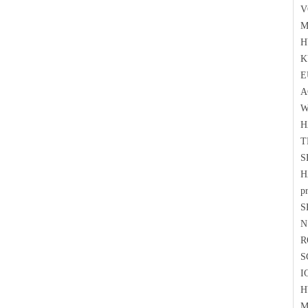
V
M
H
K
E
A
W
H
T
S
H
p
S
N
R
S
I
H
M