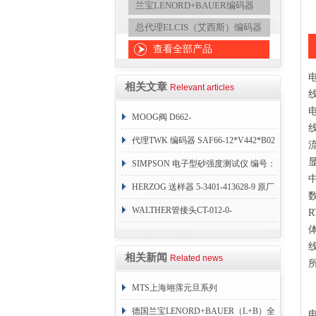
兰宝LENORD+BAUER编码器
总代理ELCIS（艾西斯）编码器
查看全部产品
相关文章
Relevant articles
MOOG阀 D662-
4307KP02HAMD6NSX4-0
代理TWK 编码器 SAF66-12*V442*B02
SIMPSON 电子型砂强度测试仪 编号：
42104-ASM
HERZOG 送样器 5-3401-413628-9 原厂
直供
WALTHER管接头CT-012-0-
L1826AAAAY10原厂直供
相关新闻
Related news
MTS上海翊霈元旦系列
RHM3050MR081A01
德国兰宝LENORD+BAUER（L+B）全