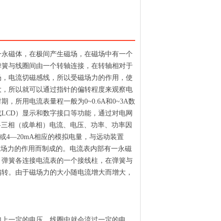
一永磁体，在极间产生磁场，在磁场中有一个
弹簧与线圈间由一个转轴连接，在转轴相对于
场，电流切磁感线，所以受磁场力的作用，使
大，所以就可以通过指针的偏转程度来观察电
所用电流表量程一般为0~0.6A和0~3A数
LCD）显示和数字接口等功能，通过对电网
将三相（或单相）电流、电压、功率、功率因
A或4—20mA相应的模拟电量，与远动装置
中受磁场力的作用而制成的。电流表内部有一永磁
，弹簧各连接电流表的一个接线柱，在弹簧与
偏转。由于磁场力的大小随电流增大而增大，
加上一定的电压，线圈中就会流过一定的电