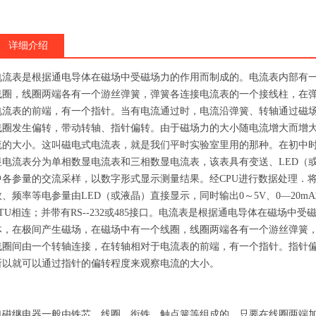
详细介绍
电流表是根据通电导体在磁场中受磁场力的作用而制成的。电流表内部有
线圈，线圈两端各有一个游丝弹簧，弹簧各连接电流表的一个接线柱，在
电流表的前端，有一个指针。当有电流通过时，电流沿弹簧、转轴通过磁
线圈发生偏转，带动转轴、指针偏转。由于磁场力的大小随电流增大而增
流的大小。这叫磁电式电流表，就是我们平时实验室里用的那种。在初中时期，
显电流表分为单相数显电流表和三相数显电流表，该表具有变送、LED（或
中各参量的交流采样，以数字形式显示测量结果。经CPU进行数据处理．
数、频率等电参量由LED（或液晶）直接显示，同时输出0～5V、0—20m
RTU相连；并带有RS--232或485接口。电流表是根据通电导体在磁场
体，在极间产生磁场，在磁场中有一个线圈，线圈两端各有一个游丝弹簧
线圈间由一个转轴连接，在转轴相对于电流表的前端，有一个指针。指针
所以就可以通过指针的偏转程度来观察电流的大小。
电磁继电器一般由铁芯、线圈、衔铁、触点簧等组成的。只要在线圈两端