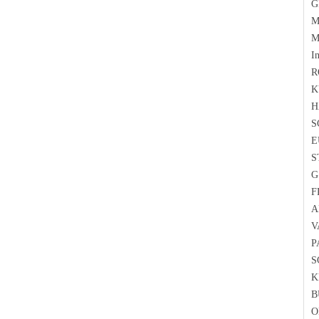
G
M
M
I
R
K
H
S
E
S
G
F
A
V
P
S
K
B
O