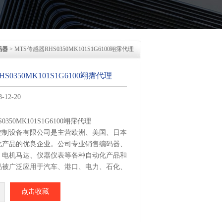
码器
> MTS传感器RHS0350MK101S1G6100翊霈代理
S0350MK101S1G6100翊霈代理
12-20
0350MK101S1G6100翊霈代理
控制设备有限公司是主营欧洲、美国、日本
化产品的优良企业。公司专业销售编码器、
、电机马达、仪器仪表等各种自动化产品和
品被广泛应用于汽车、港口、电力、石化、
冶金、橡胶、轮胎、造纸、印刷及机械等众
需要来电提供品牌型号 我们即可为您提供
点击收藏