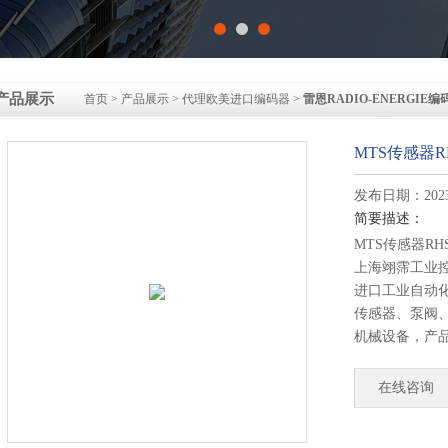
产品展示
首页
>
产品展示
>
代理欧美进口编码器
>
雷恩RADIO-ENERGIE编
MTS传感器RH
发布日期：2023-
简要描述：
MTS传感器RHS
上海翊霈工业
进口工业自动
传感器、泵阀
机械设备，产
矿山、钢铁、
多领域。您只
在线咨询
专业报价。