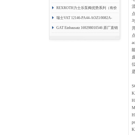
系列编码器
REXROTH力士乐泵阀优势系列（有价
目表）
瑞士VAT 12146-PA44-AOZ1/0082A-
1173938
GAT Einbausatz 169298010546 原厂直销
S
K
H
M
H
p
K