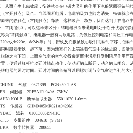
流，从而产生电磁效应，衔铁就会在电磁力吸引的作用下克服返回弹簧的
点（常开触点）吸合。当线圈断电后，电磁的吸力也随之消失，衔铁就会
与原来的静触点（常闭触点）释放。这样吸合、释放，从而达到了在电路中
开、常闭”触点，可以这样来区分：继电器线圈未通电时处于断开状态的静
点称为“常闭触点”。继电器一般有两股电路，为低压控制电路和高压工作电路
ac220v或dc220v、dc24v等）时，衔铁及托板被铁心吸引而瞬时下移
能同时跟着衔铁一起下落，因为活塞杆的上端连着气室中的橡皮膜，当活
皮膜随之向下凹，上面空气室的空气变得稀薄而使活塞杆受到阻尼作用而
位置，便通过杠杆推动延时触点动作，使动断触点断开，动合触点闭合。
是继电器的延时时间。延时时间的长短可以用螺钉调节空气室进气孔的大
CHUNK 气缸 0371399 PGN+50-1-AS
EB 伺服器 2RF5A1R-940A 75KW
AHN+KOLB 断螺栓取出器 55011020 1-6mm
TS 传感器 GHM0405MR021A0420M
YDAC 滤芯 0160D003BN4HC
rohub 皮带组件 004618（9.7M）
UKA 数字转换器 200655