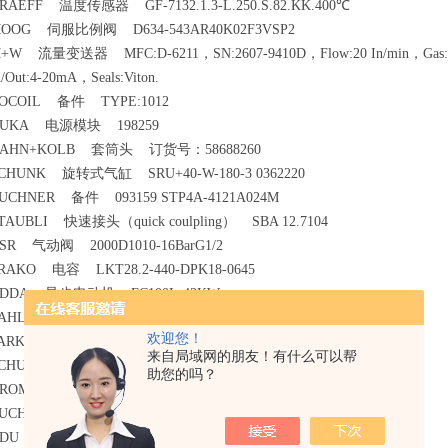
RAEFF 温度传感器 GF-7132.1.3-L.250.S.82.KK.400℃
OOG 伺服比例阀 D634-543AR40K02F3VSP2
+W 流量变送器 MFC:D-6211，SN:2607-9410D，Flow:20 In/min，Gas:A
n/Out:4-20mA，Seals:Viton.
OCOIL 备件 TYPE:1012
UKA 电源模块 198259
AHN+KOLB 套筒头 订货号：58688260
CHUNK 旋转式气缸 SRU+40-W-180-3 0362220
UCHNER 备件 093159 STP4A-4121A024M
TAUBLI 快速接头（quick coulpling） SBA 12.7104
SR 气动阀 2000D1010-16BarG1/2
RAKO 电容 LKT28.2-440-DPK18-0645
DDA 异步电动机 FC100L-43KW
AHLE 备件 165956
欢迎您！
ARKER 滤芯 32PD220QBT1KG201
来自局域网的朋友！有什么可以帮
CHUNK 换枪盘电器插座 9935820
助您的吗？
ROMSCHRODER 调压阀 YG8F 50F05-3
UCHER 备件 QX83-250/83-250R379
DU 备件 309.010.000.554.000