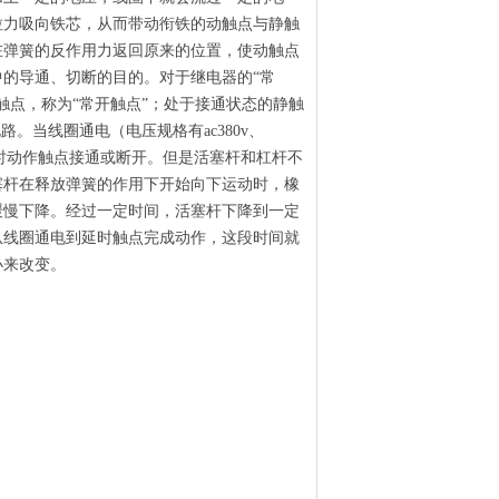
拉力吸向铁芯，从而带动衔铁的动触点与静触
在弹簧的反作用力返回原来的位置，使动触点
的导通、切断的目的。对于继电器的“常
触点，称为“常开触点”；处于接通状态的静触
。当线圈通电（电压规格有ac380v、
，使瞬时动作触点接通或断开。但是活塞杆和杠杆不
塞杆在释放弹簧的作用下开始向下运动时，橡
缓慢下降。经过一定时间，活塞杆下降到一定
从线圈通电到延时触点完成动作，这段时间就
小来改变。