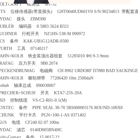
OLTCRAFT 检测仪 MT-52
TS 位移传感器(带直插头) GHT0040UD601V0 S/N:90234813 带
YDAC 接头 ZBM300
UBLER 编码器 8.5883.5624.B321
UCHNER 行程开关 NZ1HS-538-M 090972
CS 备件 KAK-UB1G12ADR-0500
URTH 工具 07140217
AHN+KOLB 铁盒装顶出器组套 51285010 Ф0.9-3.9mm
RAFAG 压力开关 9B0.2074
PECKENDRUMAG 电磁阀 CH 8902 URDORF D7880 BAD SACKING
AHN+KOLB 棘轮绑带 77206420 10m 2500daN
rohub 轴承总成 090030007
PRECHER+SCHUH 开关 KTA7-25S-20A
SD 控制线缆 VS-C2-R01-0.1(M)
OXTEC 备件 PIPE SEAL 30-70 5RS000003176 ROUND-100X8
CHUNK 平行卡爪 PGN+100-1-AS 0371402
GUS 电缆 CF240.02.07 100m
YDAC 滤芯 0140D005BN4HC
ulti-Contact 备件 15.0017-22