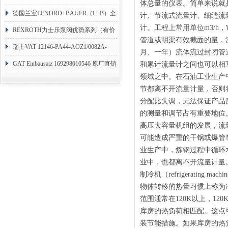
体总量的仪表。简单来说就
RHM3050MR081A01
德国兰宝LENORD+BAUER（L+B）全
计、节流式流量计、细缝流
计。工程上常用单位m3/h，它
系列编码器
REXROTH力士乐泵阀优势系列（有价
管道或明渠有效截面的量，
目表）
瑞士VAT 12146-PA44-AOZ1/0082A-
月、一年）流体流过封闭管
1173938
GAT Einbausatz 169298010546 原厂直销
和累计流量计之间也可以相
领域之中。在石油工业生产
节都离不开流量计量，否则
分配比失调，无法保证产品
的测量和调节占有重要地位
高压大容量机组的发展，流
可能造成严重的干锅或爆管
业生产中，炼钢过程中循环
业中，也都离不开流量计量
制冷机（refrigerati
物体转移的热量习惯上称为
范围通常在120K以上，1
库房的热负荷相匹配。这点
装节能措施。如果库房的热