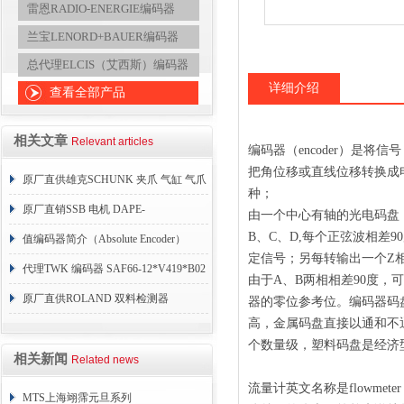
雷恩RADIO-ENERGIE编码器
兰宝LENORD+BAUER编码器
总代理ELCIS（艾西斯）编码器
详细介绍
查看全部产品
相关文章
Relevant articles
编码器（encoder）是
把角位移或直线位移转换成
原厂直供雄克SCHUNK 夹爪 气缸 气爪
种；
夹具 传感器
原厂直销SSB 电机 DAPE-
由一个中心有轴的光电码盘
B、C、D,每个正弦波相差
0350.06222.00
值编码器简介（Absolute Encoder）
定信号；另每转输出一个Z
代理TWK 编码器 SAF66-12*V419*B02
由于A、B两相相差90度
原厂直供ROLAND 双料检测器
器的零位参考位。编码器码
高，金属码盘直接以通和不
P42AGS
个数量级，塑料码盘是经济
相关新闻
Related news
流量计英文名称是flowm
MTS上海翊霈元旦系列