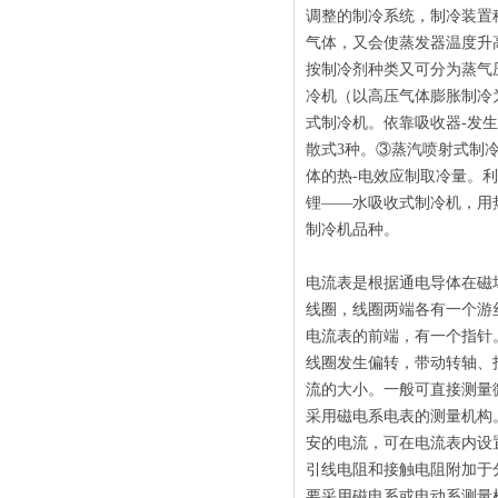
调整的制冷系统，制冷装置
气体，又会使蒸发器温度升
按制冷剂种类又可分为蒸气
冷机（以高压气体膨胀制冷
式制冷机。依靠吸收器-发
散式3种。③蒸汽喷射式制
体的热-电效应制取冷量。
锂——水吸收式制冷机，用
制冷机品种。
电流表是根据通电导体在磁
线圈，线圈两端各有一个游
电流表的前端，有一个指针
线圈发生偏转，带动转轴、
流的大小。一般可直接测量
采用磁电系电表的测量机构
安的电流，可在电流表内设
引线电阻和接触电阻附加于
要采用磁电系或电动系测量