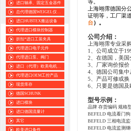
等。
进口轴承、固定五金器件
上海翊霈德国分
总代理德国WEIGEL仪表仪器
证明等，工厂渠
进口HUBTEX搬运设备
台
）。
代理进口模块控制器
公司介绍：
折扣*进口工装夹具
上海翊霈专业采
代理进口电子元件
1、公司成立于1
2、在德国，美
代理进口泵、阀门
3、厂家询价报
进口（代理）欧美电机、风机
4、德国公司集
代理进口OEM工控产品
5、产品可修或
现货库存
6、只要是德国
德国SCHUNK
型号示例：
进口模块
品牌
存货编码
规格
进口德国流量计
BEFELD
电流看门狗
其它
BEFELD
三相电流监
BEFELD
电流监测继
欧美进口备件