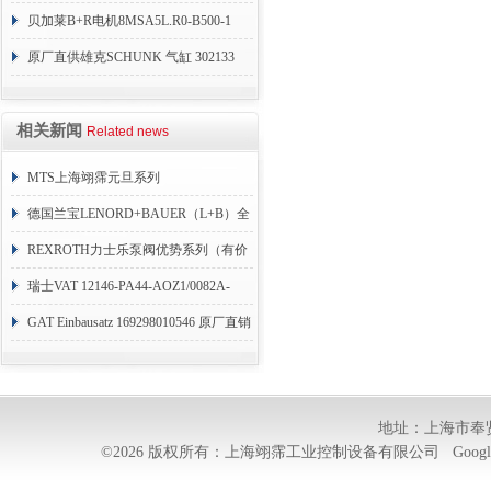
贝加莱B+R电机8MSA5L.R0-B500-1
原厂直供雄克SCHUNK 气缸 302133
相关新闻
Related news
MTS上海翊霈元旦系列
RHM3050MR081A01
德国兰宝LENORD+BAUER（L+B）全
系列编码器
REXROTH力士乐泵阀优势系列（有价
目表）
瑞士VAT 12146-PA44-AOZ1/0082A-
1173938
GAT Einbausatz 169298010546 原厂直销
地址：上海市奉贤
©2026 版权所有：上海翊霈工业控制设备有限公司
Googl