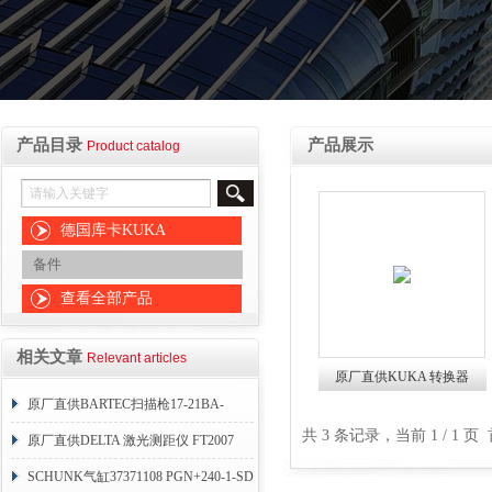
产品目录
产品展示
Product catalog
德国库卡KUKA
备件
查看全部产品
相关文章
Relevant articles
原厂直供KUKA 转换器
原厂直供BARTEC扫描枪17-21BA-
RDW2（119966）
共 3 条记录，当前 1 / 1
M32SR0000000
原厂直供DELTA 激光测距仪 FT2007
24VDC
SCHUNK气缸37371108 PGN+240-1-SD