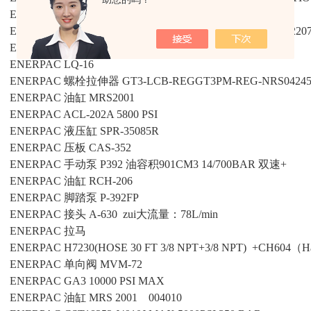
ENERPAC
流量阀
VFC-2
ENERPAC
溢流阀
ENERPACV152 MAX10000Psi 700Bar 0220
ENERPAC
气缸中密封件
SD202K
ENERPAC
LQ-16
ENERPAC
螺栓拉伸器
GT3-LCB-REGGT3PM-REG-NRS0424
ENERPAC
油缸
MRS2001
ENERPAC
ACL-202A 5800 PSI
ENERPAC
液压缸
SPR-35085R
ENERPAC
压板
CAS-352
ENERPAC
手动泵
P392 油容积901CM3 14/700BAR 双速+
ENERPAC
油缸
RCH-206
ENERPAC
脚踏泵
P-392FP
ENERPAC
接头
A-630 zui大流量：78L/min
ENERPAC
拉马
ENERPAC
H7230(HOSE 30 FT 3/8 NPT+3/8 NPT) +CH604（Half
ENERPAC
单向阀
MVM-72
ENERPAC
GA3 10000 PSI MAX
ENERPAC
油缸
MRS 2001 004010