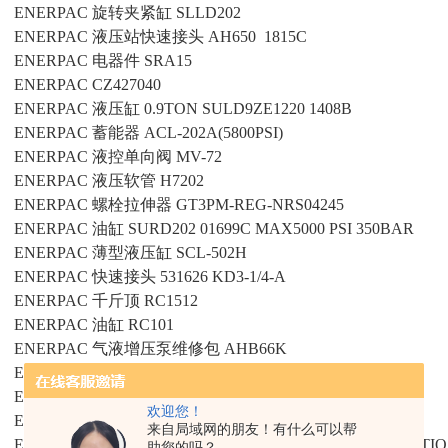
ENERPAC
旋转夹紧缸
SLLD202
ENERPAC
液压站快速接头
AH650 1815C
ENERPAC
电器件
SRA15
ENERPAC
CZ427040
ENERPAC
液压缸
0.9TON SULD9ZE1220 1408B
ENERPAC
蓄能器
ACL-202A(5800PSI)
ENERPAC
液控单向阀
MV-72
ENERPAC
液压软管
H7202
ENERPAC
螺栓拉伸器
GT3PM-REG-NRS04245
ENERPAC
油缸
SURD202 01699C MAX5000 PSI 350BAR
ENERPAC
薄型液压缸
SCL-502H
ENERPAC
快速接头
531626 KD3-1/4-A
ENERPAC
千斤顶
RC1512
ENERPAC
油缸
RC101
ENERPAC
气液增压泵维修包
AHB66K
ENERPAC
手动泵
P392 SCR-252H
ENERPAC
压力泵
P-142
欢迎您！
ENERPAC
压力垫
GA-2
来自局域网的朋友！有什么可以帮
ENERPAC
气缸
MULTIPLIER AIR/OIL AHB–46 GEAR RATIO :
助您的吗？