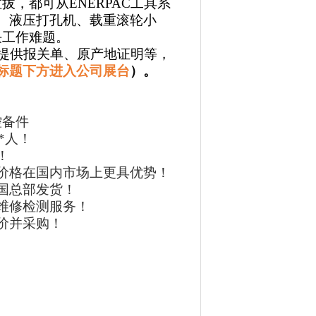
，都可从ENERPAC工具系
、液压打孔机、载重滚轮小
决工作难题。
提供报关单、原产地证明等，
标题下方进入公司展台
）。
控备件
*人！
！
价格在国内市场上更具优势！
国总部发货！
维修检测服务
！
价并采购！