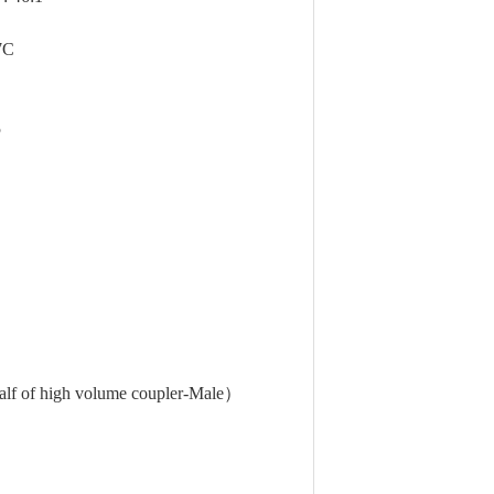
7C
5
 of high volume coupler-Male）