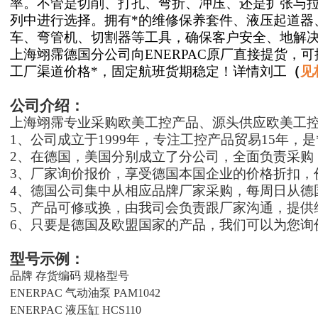
率。不管是切削、打孔、弯折、冲压、还是扩张与拉拔
列中进行选择。拥有*的维修保养套件、液压起道器
车、弯管机、切割器等工具，确保客户安全、地解
上海翊霈德国分公司向
ENERPAC
原厂直接提货，
可
工厂渠道
价格*，
固定航班
货期稳定！
详情
刘工
（
见
公司介绍：
上海翊霈专业采购欧美工控产品、源头供应欧美工
1、公司成立于1999年，专注工控产品贸易15年，是
2、在德国，美国分别成立了分公司，全面负责采购
3、厂家询价报价，享受德国本国企业的价格折扣，
4、德国公司集中从相应品牌厂家采购，每周日从德
5、产品可修或换，由我司会负责跟厂家沟通，提供
6、只要是德国及欧盟国家的产品，我们可以为您询
型号示例：
品牌
存货编码
规格型号
ENERPAC
气动油泵
PAM1042
ENERPAC
液压缸
HCS110