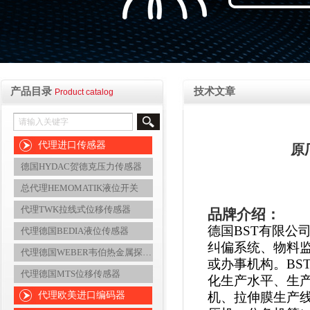
产品目录
技术文章
Product catalog
代理进口传感器
原厂
德国HYDAC贺德克压力传感器
总代理HEMOMATIK液位开关
代理TWK拉线式位移传感器
品牌介绍：
德国BST有限公
代理德国BEDIA液位传感器
纠偏系统、物料监
代理德国WEBER韦伯热金属探测器
或办事机构。BS
代理德国MTS位移传感器
化生产水平、生产
代理欧美进口编码器
机、拉伸膜生产