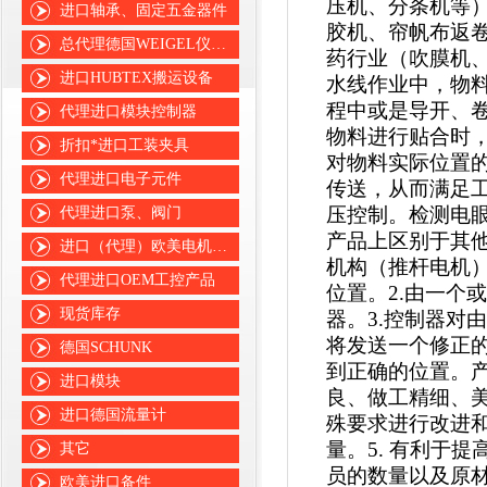
压机、分条机等
进口轴承、固定五金器件
胶机、帘帆布返
总代理德国WEIGEL仪表仪器
药行业（吹膜机
进口HUBTEX搬运设备
水线作业中，物
程中或是导开、
代理进口模块控制器
物料进行贴合时，
折扣*进口工装夹具
对物料实际位置
代理进口电子元件
传送，从而满足工
压控制。检测电眼
代理进口泵、阀门
产品上区别于其
进口（代理）欧美电机、风机
机构（推杆电机）
代理进口OEM工控产品
位置。2.由一个
现货库存
器。3.控制器对
将发送一个修正的
德国SCHUNK
到正确的位置。产
进口模块
良、做工精细、美
进口德国流量计
殊要求进行改进和
量。5. 有利于
其它
员的数量以及原
欧美进口备件