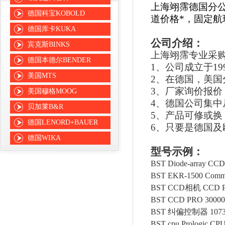
上海翊霈德国分
德国科宝KOBOLD
道
价格*，
固定航
德国库卡KUKA
公司介绍：
宾克斯BINKS
上海翊霈专业采
德国本德尔BENDER
1、公司成立于1
美国MTS
2、在德国，美
3、厂家询价报
美国穆格MOOG
4、德国公司集
贝加莱B&R
5、产品可修或
德国LENORD+BAUER
6、只要是德国
德国WIKA
型号示例：
BST Diode-array CCD 
BST EKR-1500 Comman
BST CCD相机 CCD P
BST CCD PRO 30000
BST 纠偏控制器 107372
BST cpu Prologic CP